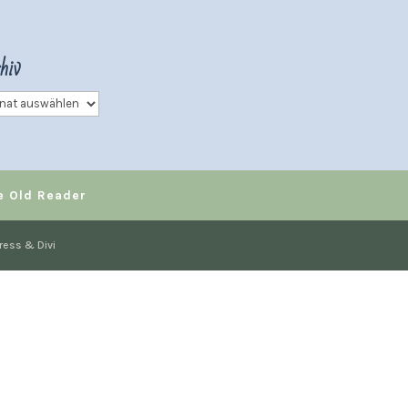
hiv
iv
e Old Reader
ress & Divi