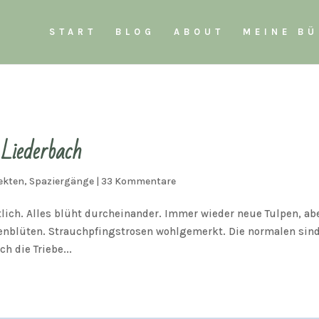
START
BLOG
ABOUT
MEINE B
 Liederbach
ekten
,
Spaziergänge
|
33 Kommentare
lich. Alles blüht durcheinander. Immer wieder neue Tulpen, ab
enblüten. Strauchpfingstrosen wohlgemerkt. Die normalen sin
h die Triebe...