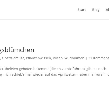
Start
Blog
A
agsblümchen
s
,
Obst/Gemüse
,
Pflanzenwissen
,
Rosen
,
Wildblumen
|
32 Komment
rübeleien geboten bekommt (die eh zu nix führen), gibt es noch
 – ich schieb’s mal wieder auf das Aprilwetter – aber mal kurz in