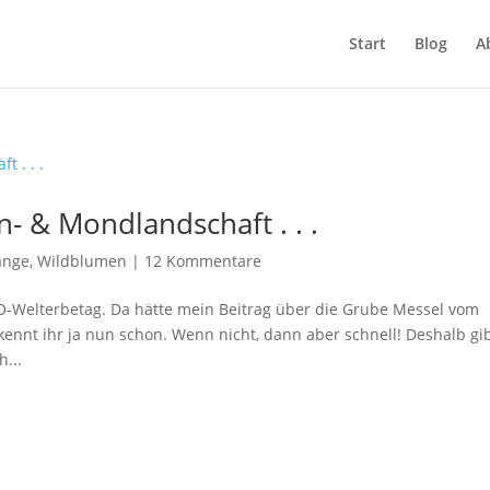
Start
Blog
A
 & Mondlandschaft . . .
änge
,
Wildblumen
|
12 Kommentare
O-Welterbetag. Da hätte mein Beitrag über die Grube Messel vom
kennt ihr ja nun schon. Wenn nicht, dann aber schnell! Deshalb gib
...