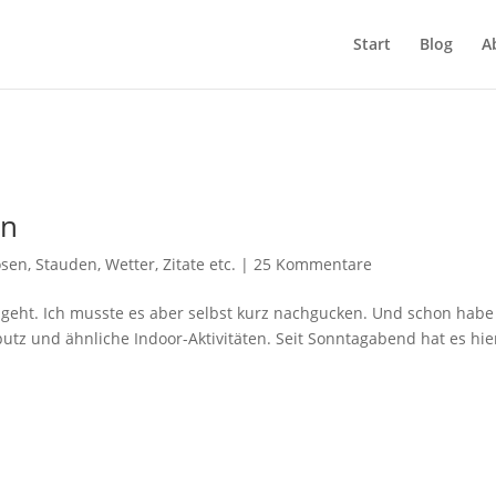
Start
Blog
A
en
osen
,
Stauden
,
Wetter
,
Zitate etc.
|
25 Kommentare
 geht. Ich musste es aber selbst kurz nachgucken. Und schon habe
utz und ähnliche Indoor-Aktivitäten. Seit Sonntagabend hat es hie