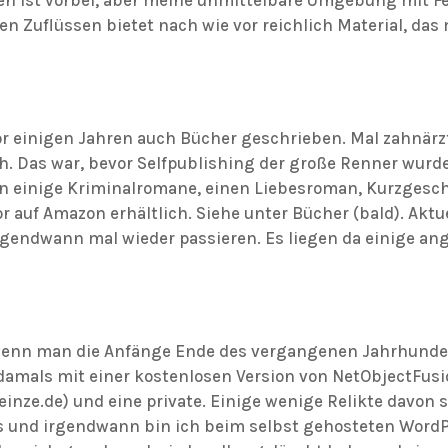
en Zuflüssen bietet nach wie vor reichlich Material, da
vor einigen Jahren auch Bücher geschrieben. Mal zahnärz
h. Das war, bevor Selfpublishing der große Renner wurde
n einige Kriminalromane, einen Liebesroman, Kurzgesch
r auf Amazon erhältlich. Siehe unter Bücher (bald). Akt
rgendwann mal wieder passieren. Es liegen da einige an
wenn man die Anfänge Ende des vergangenen Jahrhundert
 damals mit einer kostenlosen Version von NetObjectFus
heinze.de) und eine private. Einige wenige Relikte davon
gs und irgendwann bin ich beim selbst gehosteten Word