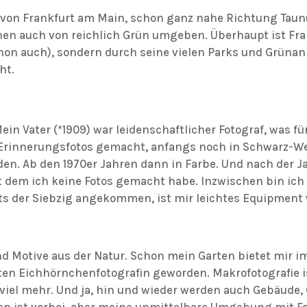
l von Frankfurt am Main, schon ganz nahe Richtung Taunu
hnen auch von reichlich Grün umgeben. Überhaupt ist Fra
schon auch), sondern durch seine vielen Parks und Grüna
ht.
Mein Vater (*1909) war leidenschaftlicher Fotograf, was 
 Erinnerungsfotos gemacht, anfangs noch in Schwarz-Wei
n. Ab den 1970er Jahren dann in Farbe. Und nach der Ja
 dem ich keine Fotos gemacht habe. Inzwischen bin ich
s der Siebzig angekommen, ist mir leichtes Equipment 
end Motive aus der Natur. Schon mein Garten bietet mir
hten Eichhörnchenfotografin geworden. Makrofotografie i
 viel mehr. Und ja, hin und wieder werden auch Gebäude, 
sen ist vorbei, aber meine unmittelbare Umgebung mit Fe