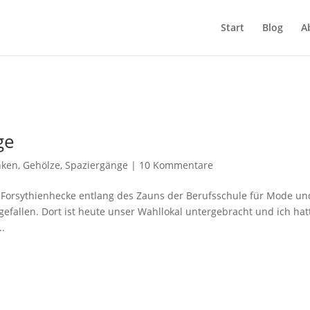
Start
Blog
A
ge
nken
,
Gehölze
,
Spaziergänge
|
10 Kommentare
 Forsythienhecke entlang des Zauns der Berufsschule für Mode un
gefallen. Dort ist heute unser Wahllokal untergebracht und ich hat
..