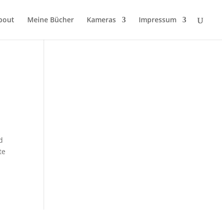
bout
Meine Bücher
Kameras
Impressum
d
te