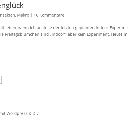
englück
Insekten
,
Makro
|
16 Kommentare
mit leben, wenn ich anstelle der letzten geplanten Indoor-Experim
 die Freitagsblümchen sind „indoor“, aber kein Experiment. Heute m
 mit Wordpress & Divi