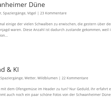
wanheimer Düne
r
,
Spaziergänge
,
Vögel
|
23 Kommentare
al einige der vielen Schwalben zu erwischen, die gestern über d
njagd waren. Diese Anzahl ist dadurch zustande gekommen, weil 
on...
d & KI
,
Spaziergänge
,
Wetter
,
Wildblumen
|
22 Kommentare
mit dem Ofengemüse im Header zu tun? Nur Geduld, ihr erfahrt e
mmt auch noch ein paar schöne Fotos von der Schwanheimer Düne.