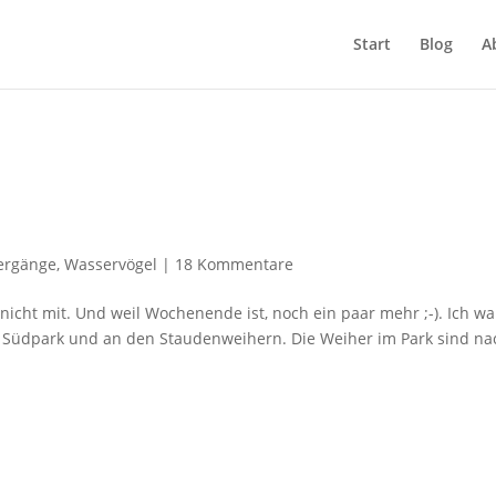
Start
Blog
A
ergänge
,
Wasservögel
|
18 Kommentare
t nicht mit. Und weil Wochenende ist, noch ein paar mehr ;-). Ich wa
m Südpark und an den Staudenweihern. Die Weiher im Park sind na