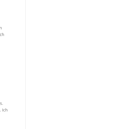
en
ich
s.
 Ich