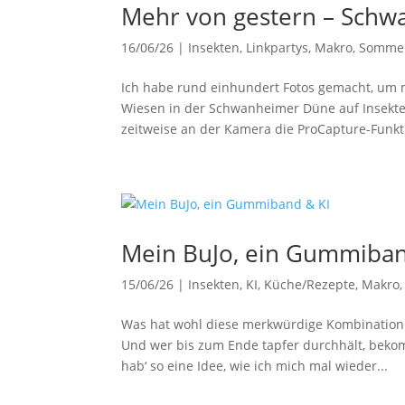
Mehr von gestern – Sch
16/06/26
|
Insekten
,
Linkpartys
,
Makro
,
Somme
Ich habe rund einhundert Fotos gemacht, um m
Wiesen in der Schwanheimer Düne auf Insekte
zeitweise an der Kamera die ProCapture-Funkti
Mein BuJo, ein Gummiban
15/06/26
|
Insekten
,
KI
,
Küche/Rezepte
,
Makro
Was hat wohl diese merkwürdige Kombination 
Und wer bis zum Ende tapfer durchhält, beko
hab‘ so eine Idee, wie ich mich mal wieder...