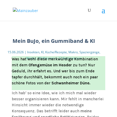
Mein BuJo, ein Gummiband & KI
15.06.2026
|
Insekten
,
KI
,
Küche/Rezepte
,
Makro
,
Spaziergänge
,
Wetter
,
Wildblumen
|
22 Kommentare
Was hat wohl diese merkwürdige Kombination
mit dem
Ofengemüse im Header
zu tun? Nur
Geduld, ihr erfahrt es. Und wer bis zum Ende
tapfer durchhält, bekommt auch noch ein paar
schöne Fotos von der
Schwanheimer Düne.
Ich hab‘ so eine Idee, wie ich mich mal wieder
besser organisieren kann. Mir fehlt in mancherlei
Hinsicht immer wieder die notwendige
Konsequenz. Das betrifft leider auch
meine