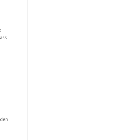
o
dass
 den