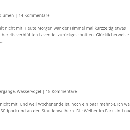
blumen
|
14 Kommentare
 zählt nicht mit. Heute Morgen war der Himmel mal kurzzeitig etwas
bereits verblühten Lavendel zurückgeschnitten. Glücklicherweise
..
ergänge
,
Wasservögel
|
18 Kommentare
t nicht mit. Und weil Wochenende ist, noch ein paar mehr ;-). Ich wa
m Südpark und an den Staudenweihern. Die Weiher im Park sind na