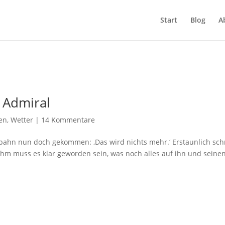
Start
Blog
A
n Admiral
en
,
Wetter
|
14 Kommentare
Spahn nun doch gekommen: ‚Das wird nichts mehr.‘ Erstaunlich sch
t ihm muss es klar geworden sein, was noch alles auf ihn und seine