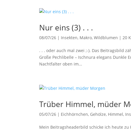
Nur eins (3) . . .
08/07/26
|
Insekten
,
Makro
,
Wildblumen
|
20 
. . . oder auch mal zwei ;-). Das Beitragsbild z
Große Pechlibelle – Ischnura elegans Dunkle 
Nachtfalter oben im...
Trüber Himmel, müder M
05/07/26
|
Eichhörnchen
,
Gehölze
,
Himmel
,
In
Mein Beitragsheaderbild schicke ich heute zu