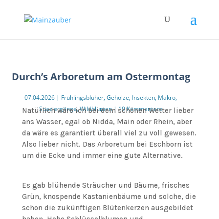
Durch’s Arboretum am Ostermontag
07.04.2026
|
Frühlingsblüher
,
Gehölze
,
Insekten
,
Makro
,
Spaziergänge
,
Wildblumen
|
19 Kommentare
Natürlich wäre ich bei dem schönen Wetter lieber
ans Wasser, egal ob Nidda, Main oder Rhein, aber
da wäre es garantiert überall viel zu voll gewesen.
Also lieber nicht. Das Arboretum bei Eschborn ist
um die Ecke und immer eine gute Alternative.
Es gab blühende Sträucher und Bäume, frisches
Grün, knospende Kastanienbäume und solche, die
schon die zukünftigen Blütenkerzen ausgebildet