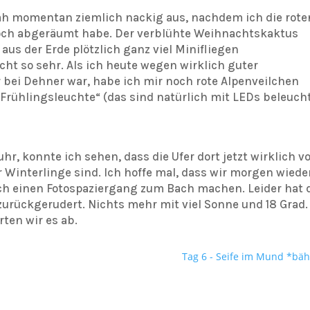
h momentan ziemlich nackig aus, nachdem ich die rote
och abgeräumt habe. Der verblühte Weihnachtskaktus
us der Erde plötzlich ganz viel Minifliegen
ht so sehr. Als ich heute wegen wirklich guter
bei Dehner war, habe ich mir noch rote Alpenveilchen
Frühlingsleuchte“ (das sind natürlich mit LEDs beleuch
r, konnte ich sehen, dass die Ufer dort jetzt wirklich vo
Winterlinge sind. Ich hoffe mal, dass wir morgen wiede
 einen Fotospaziergang zum Bach machen. Leider hat 
urückgerudert. Nichts mehr mit viel Sonne und 18 Grad.
rten wir es ab.
Tag 6 - Seife im Mund *bäh