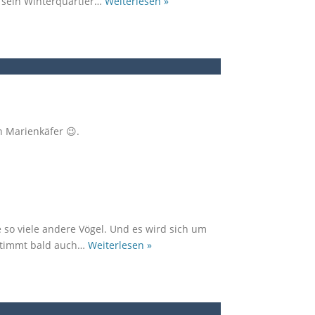
 sein Winterquartier
…
Weiterlesen »
n Marienkäfer 😉.
 so viele andere Vögel. Und es wird sich um
stimmt bald auch
…
Weiterlesen »