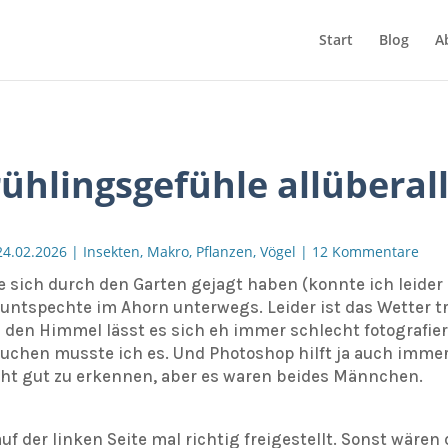
Start
Blog
A
rühlingsgefühle allüberal
24.02.2026
|
Insekten
,
Makro
,
Pflanzen
,
Vögel
|
12 Kommentare
e sich durch den Garten gejagt haben (konnte ich leider
Buntspechte im Ahorn unterwegs. Leider ist das Wetter t
 den Himmel lässt es sich eh immer schlecht fotografier
suchen musste ich es. Und Photoshop hilft ja auch imme
nicht gut zu erkennen, aber es waren beides Männchen.
f der linken Seite mal richtig freigestellt. Sonst wären 