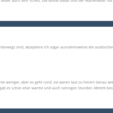
r leider auch sehr scheu. Die Amsel badet und der Marienkäfer hat
unterwegs sind, akzeptiere ich sogar ausnahmsweise die asiatische
e weniger, aber es geht rund, sie waren laut zu hören! Genau wie
ier gab es schon eher warme und auch sonnigen Stunden, k8mmt be