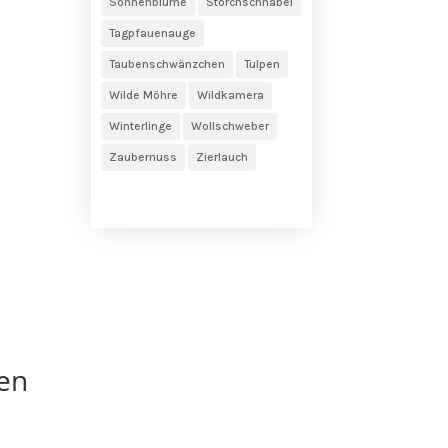
Sonnenblume
Storchschnabel
Tagpfauenauge
Taubenschwänzchen
Tulpen
Wilde Möhre
Wildkamera
Winterlinge
Wollschweber
Zaubernuss
Zierlauch
en