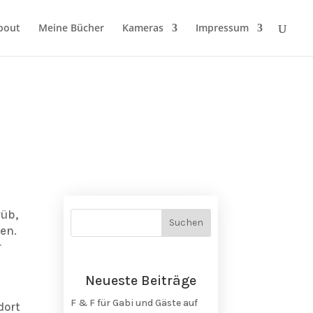
bout
Meine Bücher
Kameras
Impressum
l
rüb,
en.
r
Neueste Beiträge
F & F für Gabi und Gäste auf
dort