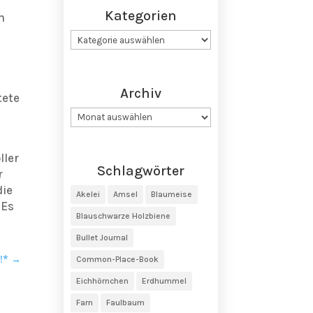
Kategorien
n
Kategorien
Archiv
tete
Archiv
ller
Schlagwörter
r
die
Akelei
Amsel
Blaumeise
 Es
Blauschwarze Holzbiene
Bullet Journal
!*
→
Common-Place-Book
Eichhörnchen
Erdhummel
Farn
Faulbaum