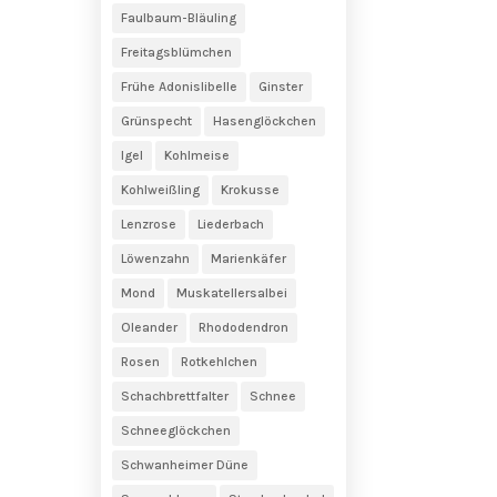
Faulbaum-Bläuling
Freitagsblümchen
Frühe Adonislibelle
Ginster
Grünspecht
Hasenglöckchen
Igel
Kohlmeise
Kohlweißling
Krokusse
Lenzrose
Liederbach
Löwenzahn
Marienkäfer
Mond
Muskatellersalbei
Oleander
Rhododendron
Rosen
Rotkehlchen
Schachbrettfalter
Schnee
Schneeglöckchen
Schwanheimer Düne