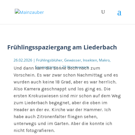
Frühlingsspaziergang am Liederbach
26.02.2026
|
Frühlingsblüher
,
Gewässer
,
Insekten
,
Makro
,
Spaziergänge
|
29 Kommentare
Und dann kam die Sonne doch noch zum
Vorschein. Es war zwar schon Nachmittag und es
wurden auch keine 18 Grad, aber es war herrlich.
Also Kamera geschnappt und los ging es. Die
ersten Krokuswiesen sind mir schon auf dem Weg
zum Liederbach begegnet, aber die oben im
Header an der ev. Kirche war der Hammer. Ich
habe auch Zitronenfalter fliegen sehen,
unterwegs und im Garten. Aber die konnte ich
nicht fotografieren.