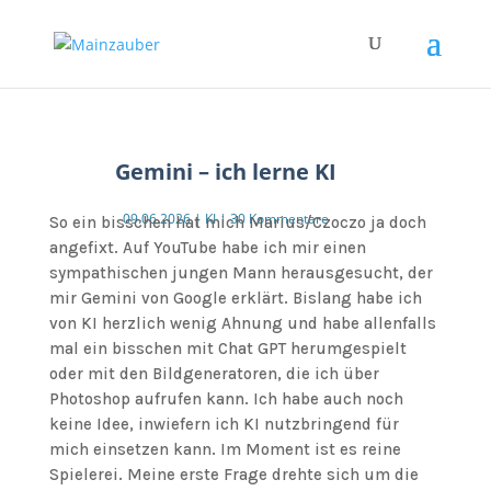
Gemini – ich lerne KI
09.06.2026
|
KI
|
30 Kommentare
So ein bisschen hat mich Marius/Czoczo ja doch
angefixt. Auf YouTube habe ich mir einen
sympathischen jungen Mann herausgesucht, der
mir Gemini von Google erklärt. Bislang habe ich
von KI herzlich wenig Ahnung und habe allenfalls
mal ein bisschen mit Chat GPT herumgespielt
oder mit den Bildgeneratoren, die ich über
Photoshop aufrufen kann. Ich habe auch noch
keine Idee, inwiefern ich KI nutzbringend für
mich einsetzen kann. Im Moment ist es reine
Spielerei. Meine erste Frage drehte sich um die