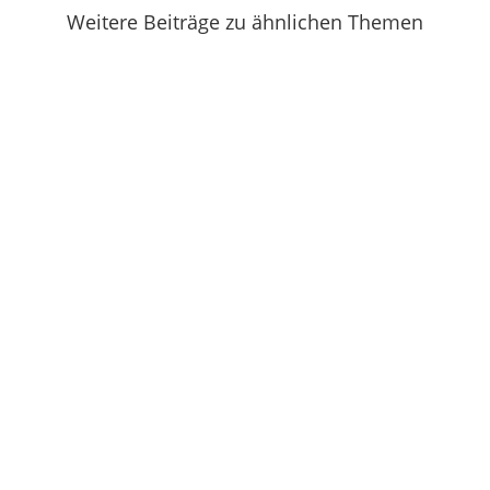
Weitere Beiträge zu ähnlichen Themen
Irgendwie fällt mir bei dieser Hitze kein
origineller Titel ein. Und viel hat...