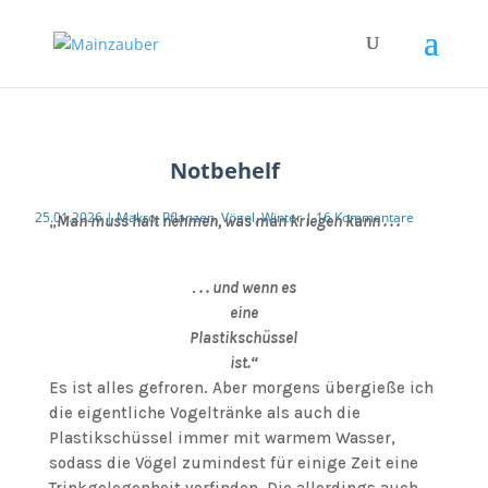
Notbehelf
25.01.2026
|
Makro
,
Pflanzen
,
Vögel
,
Winter
|
16 Kommentare
„
Man muss halt nehmen, was man kriegen kann . . .
.
. . und wenn es
eine
Plastikschüssel
ist.“
Es ist alles gefroren. Aber morgens übergieße ich
die eigentliche Vogeltränke als auch die
Plastikschüssel immer mit warmem Wasser,
sodass die Vögel zumindest für einige Zeit eine