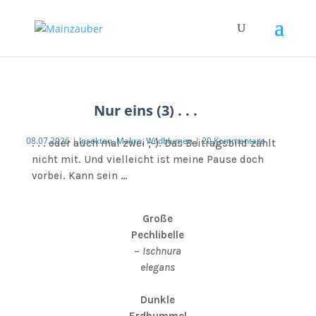
Nur eins (3) . . .
08.07.2026
|
Insekten
,
Makro
,
Wildblumen
|
20 Kommentare
. . . oder auch mal zwei ;-). Das Beitragsbild zählt
nicht mit. Und vielleicht ist meine Pause doch
vorbei. Kann sein …
Große
Pechlibelle
–
Ischnura
elegans
Dunkle