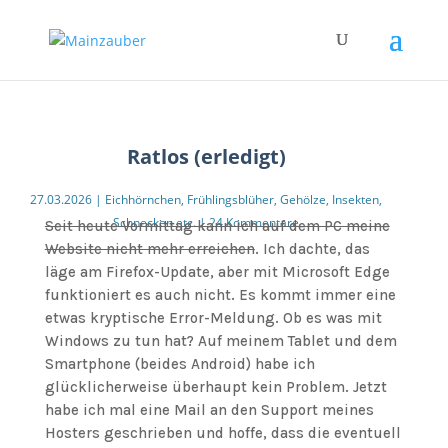
Ratlos (erledigt)
27.03.2026
|
Eichhörnchen
,
Frühlingsblüher
,
Gehölze
,
Insekten
,
Schnecken etc.
|
24 Kommentare
Seit heute Vormittag kann ich auf dem PC meine
Website nicht mehr erreichen
. Ich dachte, das
läge am Firefox-Update, aber mit Microsoft Edge
funktioniert es auch nicht. Es kommt immer eine
etwas kryptische Error-Meldung. Ob es was mit
Windows zu tun hat? Auf meinem Tablet und dem
Smartphone (beides Android) habe ich
glücklicherweise überhaupt kein Problem. Jetzt
habe ich mal eine Mail an den Support meines
Hosters geschrieben und hoffe, dass die eventuell