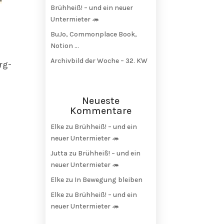
Brühheiß! – und ein neuer
Untermieter 🦔
BuJo, Commonplace Book,
Notion …
Archivbild der Woche – 32. KW
rg-
s
Neueste
Kommentare
Elke
zu
Brühheiß! – und ein
neuer Untermieter 🦔
Jutta
zu
Brühheiß! – und ein
neuer Untermieter 🦔
Elke
zu
In Bewegung bleiben
Elke
zu
Brühheiß! – und ein
neuer Untermieter 🦔