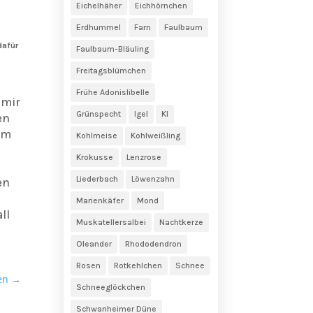
Eichelhäher
Eichhörnchen
Erdhummel
Farn
Faulbaum
dafür
Faulbaum-Bläuling
Freitagsblümchen
Frühe Adonislibelle
 mir
Grünspecht
Igel
KI
en
um
Kohlmeise
Kohlweißling
Krokusse
Lenzrose
Liederbach
Löwenzahn
en
Marienkäfer
Mond
ll
Muskatellersalbei
Nachtkerze
Oleander
Rhododendron
Rosen
Rotkehlchen
Schnee
en
→
Schneeglöckchen
Schwanheimer Düne