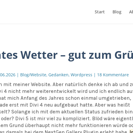
Start
Blog
A
tes Wetter – gut zum Gr
.06.2026
|
Blog/Website
,
Gedanken
,
Wordpress
|
18 Kommentare
en mit meiner Website. Aber natürlich denke ich ab und z
i 4 nicht mehr weiterentwickelt wird und ich endlich au
 hat mich Anfang des Jahres schon einmal umgetrieben,
ade erst mit Divi 4 neu aufgebaut hatte. Aber was heißt
elt? Solange ich mit dem aktuellen Status zufrieden bin
der? Divi 5 ist mir viel zu kompliziert. Blöd wäre eigent
einem Grund überhaupt nicht mehr funktionieren würde o
as damals bei dem NextGen Gallery Plugin erlebt habe.
I