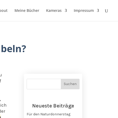
bout
Meine Bücher
Kameras
Impressum
übeln?
u
f
,
lich
Neueste Beiträge
der
Für den Naturdonnerstag
n