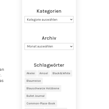
Kategorien
Kategorien
Archiv
Archiv
Schlagwörter
Man
Akelei
Amsel
Black&White
.
as
Blaumeise
Blauschwarze Holzbiene
Bullet Journal
Common-Place-Book