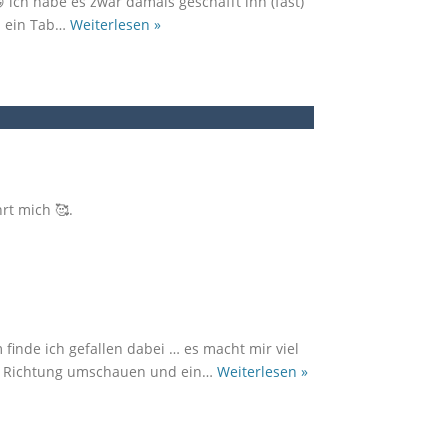
 ich habe es zwar damals geschafft ihn (fast)
d ein Tab
…
Weiterlesen »
rt mich 🥰.
inde ich gefallen dabei … es macht mir viel
em Richtung umschauen und ein
…
Weiterlesen »