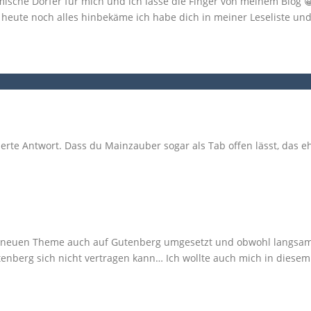
ische Dörfer für mich und ich lasse die Finger von meinem Blog 😀
h heute noch alles hinbekäme ich habe dich in meiner Leseliste un
ierte Antwort. Dass du Mainzauber sogar als Tab offen lässt, das eh
m neuen Theme auch auf Gutenberg umgesetzt und obwohl langsam f
tenberg sich nicht vertragen kann… Ich wollte auch mich in dies