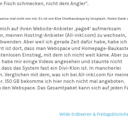
Fisch schmecken, nicht dem Angler”.
ise mal nicht von mir. Es ist von Kira Cherkavskaya by Unsplash. Vielen Dank 
 mich auf ihren Website-Anbieter ‚page4‘ aufmerksam
or, meinen Hosting-Anbieter (All-inkl.com) zu wechseln,
wenden. Aber weil ich gerade Zeit dafür habe, habe ich
ant ist dort, dass man Webspace und Homepage-Baukast
tenlosen Einstieg, mit dem ich nicht weit käme. Aber z
h habe mir einige Videos angesehen und staunte nicht
, dass das System fast ein Divi-Klon ist. In mancherlei
n. Verglichen mit dem, was ich bei All-inkl.com für mein
er. 150 GB bekomme ich hier noch nicht mal angeboten.
um den Webspace. Das Gesamtpaket kann sich auf jeden Fa
Wilde Erdbeeren & Freitagsblümch