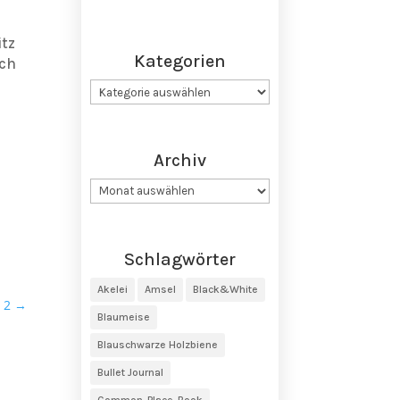
itz
Kategorien
ich
Kategorien
Archiv
Archiv
Schlagwörter
Akelei
Amsel
Black&White
 2
→
Blaumeise
Blauschwarze Holzbiene
Bullet Journal
Common-Place-Book