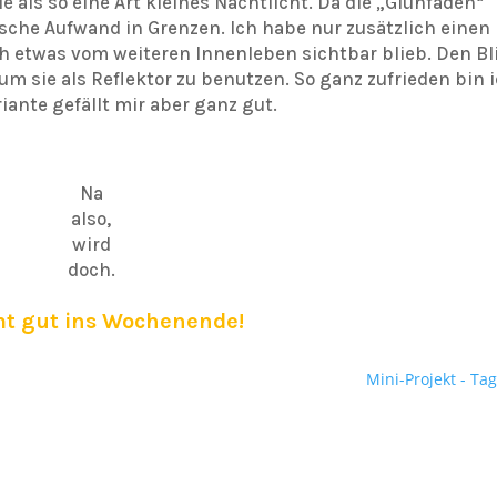
 als so eine Art kleines Nachtlicht. Da die „Glühfäden“
fische Aufwand in Grenzen. Ich habe nur zusätzlich einen
ch etwas vom weiteren Innenleben sichtbar blieb. Den Bl
um sie als Reflektor zu benutzen. So ganz zufrieden bin 
iante gefällt mir aber ganz gut.
Na
also,
wird
doch.
 gut ins Wochenende!
Mini-Projekt - Tag