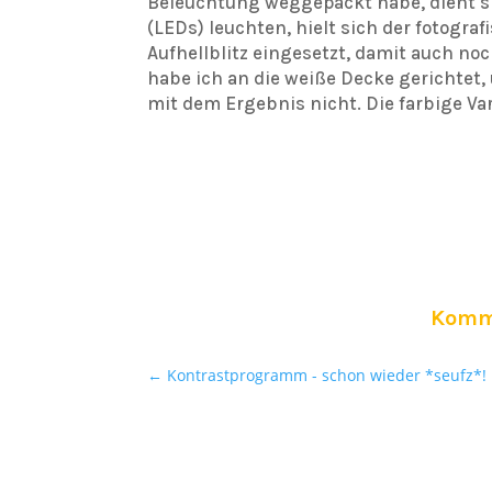
Beleuchtung weggepackt habe, dient sie
(LEDs) leuchten, hielt sich der fotogra
Aufhellblitz eingesetzt, damit auch no
habe ich an die weiße Decke gerichtet, 
mit dem Ergebnis nicht. Die farbige Var
Kommt
←
Kontrastprogramm - schon wieder *seufz*!