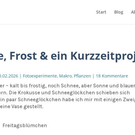
Start
Blog
A
, Frost & ein Kurzzeitpro
0.02.2026
|
Fotoexperimente
,
Makro
,
Pflanzen
|
18 Kommentare
 – kalt bis frostig, noch Schnee, aber Sonne und blaue
ern. Die Krokusse und Schneeglöckchen schieben sich
Ein paar Schneeglöckchen habe ich mir mit einigen Zwe
ine Vase gestellt.
Freitagsblümchen