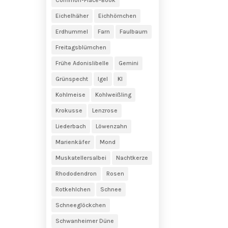
Eichelhäher
Eichhörnchen
Erdhummel
Farn
Faulbaum
Freitagsblümchen
Frühe Adonislibelle
Gemini
Grünspecht
Igel
KI
Kohlmeise
Kohlweißling
Krokusse
Lenzrose
Liederbach
Löwenzahn
Marienkäfer
Mond
Muskatellersalbei
Nachtkerze
Rhododendron
Rosen
Rotkehlchen
Schnee
Schneeglöckchen
Schwanheimer Düne