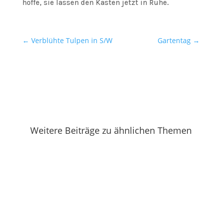
hoffe, sie lassen den Kasten jetzt in Ruhe.
←
Verblühte Tulpen in S/W
Gartentag
→
Weitere Beiträge zu ähnlichen Themen
Irgendwie fällt mir bei dieser Hitze kein