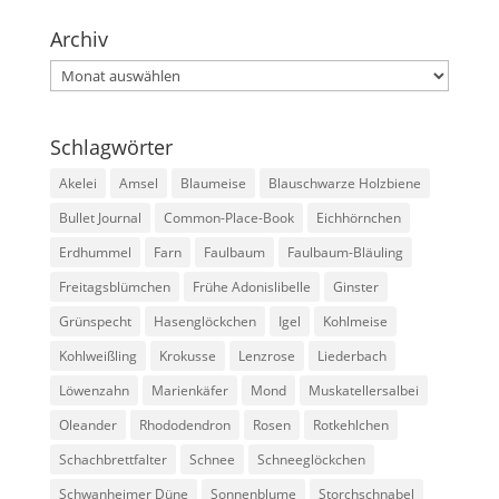
Archiv
Archiv
Schlagwörter
Akelei
Amsel
Blaumeise
Blauschwarze Holzbiene
Bullet Journal
Common-Place-Book
Eichhörnchen
Erdhummel
Farn
Faulbaum
Faulbaum-Bläuling
Freitagsblümchen
Frühe Adonislibelle
Ginster
Grünspecht
Hasenglöckchen
Igel
Kohlmeise
Kohlweißling
Krokusse
Lenzrose
Liederbach
Löwenzahn
Marienkäfer
Mond
Muskatellersalbei
Oleander
Rhododendron
Rosen
Rotkehlchen
Schachbrettfalter
Schnee
Schneeglöckchen
Schwanheimer Düne
Sonnenblume
Storchschnabel