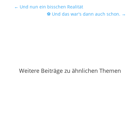
←
Und nun ein bisschen Realität
⚽ Und das war's dann auch schon.
→
Weitere Beiträge zu ähnlichen Themen
Nein, ausnahmsweise meine ich nicht das WM-
Endspiel. Das fand ich allerdings...