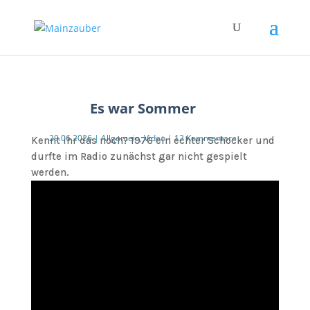
Es war Sommer
29.06.2026
|
Allgemein
,
Video
|
12 Kommentare
Kennt ihr das noch? 1976 ein echter Schocker und
durfte im Radio zunächst gar nicht gespielt
werden.