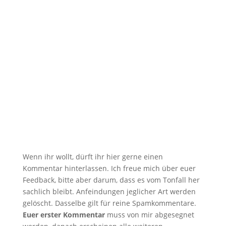
Backofenhitze! Hatten wir das nicht schon mal?
Selbst ich werde allmählich zum...
Wenn ihr wollt, dürft ihr hier gerne einen
Kommentar hinterlassen. Ich freue mich über euer
Feedback, bitte aber darum, dass es vom Tonfall her
sachlich bleibt. Anfeindungen jeglicher Art werden
gelöscht. Dasselbe gilt für reine Spamkommentare.
Euer erster Kommentar
muss von mir abgesegnet