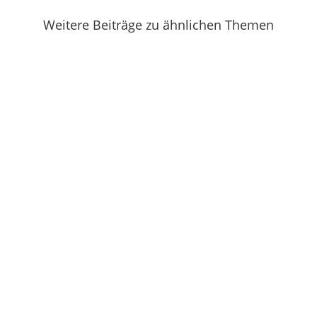
Weitere Beiträge zu ähnlichen Themen
Bei F & F von Gabi bin ich leider selten dabei,
aber neulich in Bad...