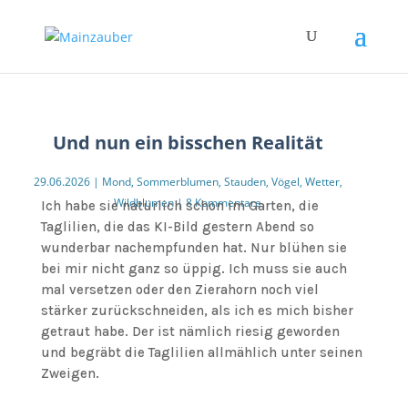
Und nun ein bisschen Realität
29.06.2026
|
Mond
,
Sommerblumen
,
Stauden
,
Vögel
,
Wetter
,
Wildblumen
|
8 Kommentare
Ich habe sie natürlich schon im Garten, die
Taglilien, die das KI-Bild gestern Abend so
wunderbar nachempfunden hat. Nur blühen sie
bei mir nicht ganz so üppig. Ich muss sie auch
mal versetzen oder den Zierahorn noch viel
stärker zurückschneiden, als ich es mich bisher
getraut habe. Der ist nämlich riesig geworden
und begräbt die Taglilien allmählich unter seinen
Zweigen.