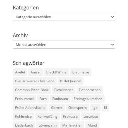
Kategorien
Kategorien
Archiv
Archiv
Schlagwörter
Akelei
Amsel
Black&White
Blaumeise
Blauschwarze Holzbiene
Bullet Journal
Common-Place-Book
Eichelhäher
Eichhörnchen
Erdhummel
Farn
Faulbaum
Freitagsblümchen
Frühe Adonislibelle
Gemini
Grünspecht
Igel
KI
Kohlmeise
Kohlweißling
Krokusse
Lenzrose
Liederbach
Löwenzahn
Marienkäfer
Mond