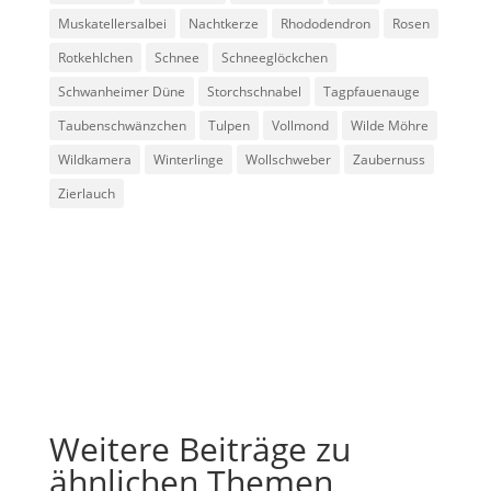
Muskatellersalbei
Nachtkerze
Rhododendron
Rosen
Rotkehlchen
Schnee
Schneeglöckchen
Schwanheimer Düne
Storchschnabel
Tagpfauenauge
Taubenschwänzchen
Tulpen
Vollmond
Wilde Möhre
Wildkamera
Winterlinge
Wollschweber
Zaubernuss
Zierlauch
Weitere Beiträge zu
ähnlichen Themen