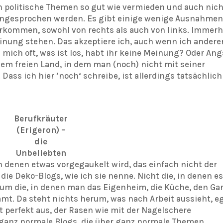
 politische Themen so gut wie vermieden und auch nich
angesprochen werden. Es gibt einige wenige Ausnahmen
herkommen, sowohl von rechts als auch von links. Immerh
einung stehen. Das akzeptiere ich, auch wenn ich andere
 mich oft, was ist los, habt ihr keine Meinung? Oder Ang
em freien Land, in dem man (noch) nicht mit seiner
ass ich hier ’noch‘ schreibe, ist allerdings tatsächlich
Berufkräuter
(Erigeron) –
die
Unbeliebten
 in denen etwas vorgegaukelt wird, das einfach nicht der
 die Deko-Blogs, wie ich sie nenne. Nicht die, in denen e
 um die, in denen man das Eigenheim, die Küche, den Ga
mt. Da steht nichts herum, was nach Arbeit aussieht, e
t perfekt aus, der Rasen wie mit der Nagelschere
 ganz normale Blogs, die über ganz normale Themen