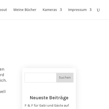
bout
Meine Bücher
Kameras
Impressum
gen
ird
ich.
ell
Neueste Beiträge
F & F für Gabi und Gäste auf