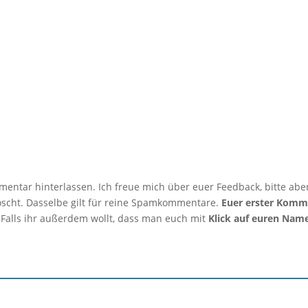
d mein Mittagessen gemeinsam? Antwort:...
mmentar hinterlassen. Ich freue mich über euer Feedback, bitte abe
löscht. Dasselbe gilt für reine Spamkommentare.
Euer erster Komm
 Falls ihr außerdem wollt, dass man euch mit
Klick auf euren Nam