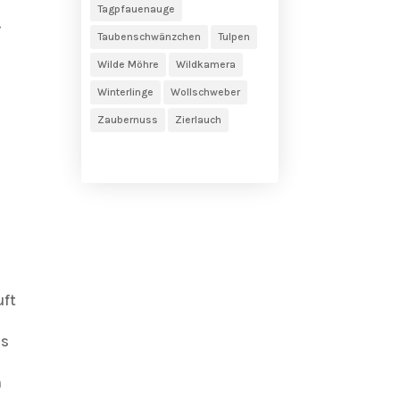
Tagpfauenauge
.
Taubenschwänzchen
Tulpen
Wilde Möhre
Wildkamera
Winterlinge
Wollschweber
Zaubernuss
Zierlauch
uft
gs
n