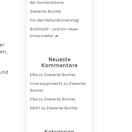
der Sonnenblume
Zweierlei Buntes
Für den Naturdonnerstag
Brühheiß! – und ein neuer
Untermieter 🦔
er
en,
Neueste
Kommentare
 und
Elke
zu
Zweierlei Buntes
nina wippsteerts
zu
Zweierlei
Buntes
Elke
zu
Zweierlei Buntes
Edith
zu
Zweierlei Buntes
Kategorien