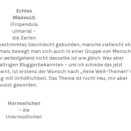
Echtes
Mädesüß
(Filipendula
ulmaria) –
die Zarten
 bestimmtes Geschlecht gebunden, manche vielleicht eh
tmals bewegt man sich auch in einer Gruppe von Mensch
ei
weitestgehend
nicht dasselbe ist wie
gleich
. Was aber
chaltrigen Bloggerbekannten –
und ich schreibe das jetzt
heint, ist erstens der Wunsch nach „Heile Welt-Themen“
 mit Unhöflichkeit. Das Thema ist nicht neu, mir aber
wusst geworden.
Hornveilchen
– die
Unermüdlichen