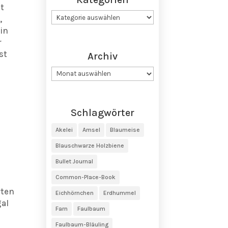
t
Kategorien
,
in
r
st
Archiv
Archiv
Schlagwörter
Akelei
Amsel
Blaumeise
Blauschwarze Holzbiene
Bullet Journal
Common-Place-Book
s
rten
Eichhörnchen
Erdhummel
gal
Farn
Faulbaum
Faulbaum-Bläuling