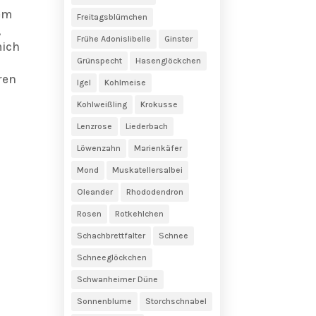
rem
Freitagsblümchen
,
Frühe Adonislibelle
Ginster
mich
Grünspecht
Hasenglöckchen
ren
Igel
Kohlmeise
Kohlweißling
Krokusse
Lenzrose
Liederbach
Löwenzahn
Marienkäfer
Mond
Muskatellersalbei
Oleander
Rhododendron
Rosen
Rotkehlchen
Schachbrettfalter
Schnee
Schneeglöckchen
Schwanheimer Düne
Sonnenblume
Storchschnabel