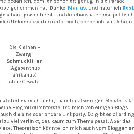
e bedanken, dem ich schon oft genug in die Parade
ie übelgenommen hat.
Danke,
Marius
. Und natürlich
Rosi
geschönt präsentierst. Und durchaus auch mal politisch
vielen Unkomplizierten unter euch, denen ich seit Jahren
Die Kleinen –
Zwerg-
Schmucklilien
(Agapanthus
afrikanus)
ohne Gewähr
mal stört es mich mehr, manchmal weniger. Meistens lä
meine Blogroll durchforste und mich von einigen Blogs
auch die eine oder andere Linkparty. Da gibt es allerdin
iel zu viel verlinkt, das kaum zum Thema passt. Aber das
lwiese. Theoretisch könnte ich mich auch vom Bloggen a