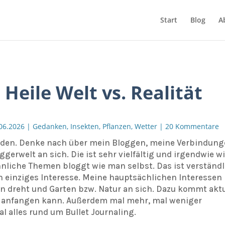
Start
Blog
A
Heile Welt vs. Realität
06.2026
|
Gedanken
,
Insekten
,
Pflanzen
,
Wetter
|
20 Kommentare
rden. Denke nach über mein Bloggen, meine Verbindun
ggerwelt an sich. Die ist sehr vielfältig und irgendwie w
ähnliche Themen bloggt wie man selbst. Das ist verständl
in einziges Interesse. Meine hauptsächlichen Interessen
ren dreht und Garten bzw. Natur an sich. Dazu kommt aktu
t anfangen kann. Außerdem mal mehr, mal weniger
l alles rund um Bullet Journaling.