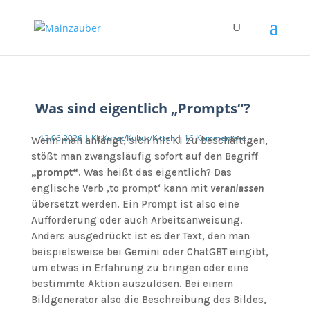
Was sind eigentlich „Prompts“?
12.06.2026
|
KI
,
Kunst/Kultur/Kitsch
|
16 Kommentare
Wenn man anfängt, sich mit KI zu beschäftigen,
stößt man zwangsläufig sofort auf den Begriff
„prompt“
. Was heißt das eigentlich? Das
englische Verb ‚to prompt‘ kann mit
veranlassen
übersetzt werden. Ein Prompt ist also eine
Aufforderung oder auch Arbeitsanweisung.
Anders ausgedrückt ist es der Text, den man
beispielsweise bei Gemini oder ChatGBT eingibt,
um etwas in Erfahrung zu bringen oder eine
bestimmte Aktion auszulösen. Bei einem
Bildgenerator also die Beschreibung des Bildes,