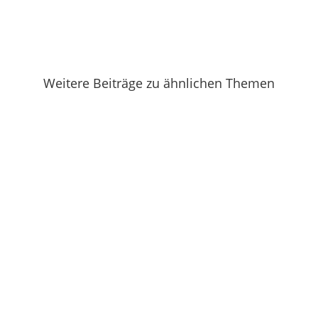
Weitere Beiträge zu ähnlichen Themen
Irgendwie fällt mir bei dieser Hitze kein
origineller Titel ein. Und viel hat...