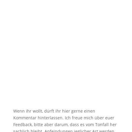
Backofenhitze! Hatten wir das nicht schon mal?
Selbst ich werde allmählich zum...
Wenn ihr wollt, dürft ihr hier gerne einen
Kommentar hinterlassen. Ich freue mich über euer
Feedback, bitte aber darum, dass es vom Tonfall her
sachlich bleibt. Anfeindungen jeglicher Art werden