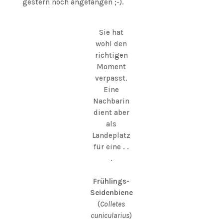
gestern noch angefangen ;-).
Sie hat
wohl den
richtigen
Moment
verpasst.
Eine
Nachbarin
dient aber
als
Landeplatz
für eine . .
.
Frühlings-
Seidenbiene
(
Colletes
cunicularius
)