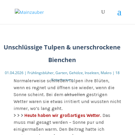
Unschlüssige Tulpen & unerschrockene
Bienchen
01.04.2026
|
Frühlingsblüher
,
Garten
,
Gehölze
,
Insekten
,
Makro
|
18
Kommentare
Normalerweise schließen Tulpen ihre Blüten,
wenn es regnet und öffnen sie wieder, wenn die
Sonne scheint. Bei dem
aktuellen
gestrigen
Wetter waren sie etwas irritiert und wussten nicht
immer, wo’s lang geht.
> > >
Heute haben wir großartiges Wetter
.
Das
muss mal gesagt werden – Sonne pur und
einigermaßen warm. Den Beitrag hatte ich