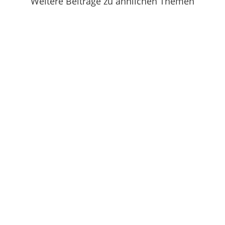
Weitere Beiträge zu ähnlichen Themen
Backofenhitze! Hatten wir das nicht schon mal?
Selbst ich werde allmählich zum...
Nein, ausnahmsweise meine ich nicht das WM-