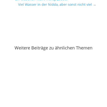
Viel Wasser in der Nidda, aber sonst nicht viel
→
Weitere Beiträge zu ähnlichen Themen
Gestern Abend habe ich mal wieder die
Wildkamera aufgebaut, um zu gucken, ob...