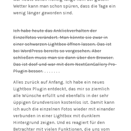
Wetter kann man schon spüren, dass die Tage ein
wenig länger geworden sind.
Ich habe heute das Anklickverhalten der
Einzelfotos verändert. Man könnte sie zwar in
einer schwarzen Lightbox öffnen lassen. Das ist
bei WordPress bereits so vorgesehen. Aber
schließen muss man sie dann über den Browser.
Das ist doof und war mit dem NextGenGallery Pro-
Plugin besser.
. . . . . . .
Alles zurück auf Anfang. Ich habe ein neues
Lightbox Plugin entdeckt, das mir so ziemlich
alle Wünsche erfüllt und ebenfalls in der sehr
üppigen Grundversion kostenlos ist. Damit kann
ich auch die einzelnen Fotos wieder mit einander
verbunden in einer Lightbox mit dunklem
Hintergrund zeigen. Und es reagiert für den
Betrachter mit vielen Funktionen, die uns vom