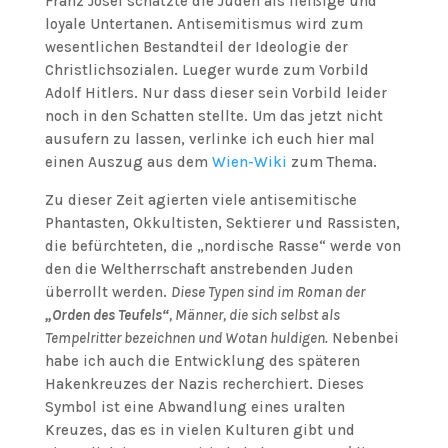
Franz Josef schätzte die Juden als fleißige und
loyale Untertanen. Antisemitismus wird zum
wesentlichen Bestandteil der Ideologie der
Christlichsozialen. Lueger wurde zum Vorbild
Adolf Hitlers. Nur dass dieser sein Vorbild leider
noch in den Schatten stellte. Um das jetzt nicht
ausufern zu lassen, verlinke ich euch hier mal
einen Auszug aus dem
Wien-Wiki
zum Thema.
Zu dieser Zeit agierten viele antisemitische
Phantasten, Okkultisten, Sektierer und Rassisten,
die befürchteten, die „nordische Rasse“ werde von
den die Weltherrschaft anstrebenden Juden
überrollt werden.
Diese Typen sind im Roman der
„Orden des Teufels“
, Männer, die sich selbst als
Tempelritter bezeichnen und Wotan huldigen.
Nebenbei
habe ich auch die Entwicklung des späteren
Hakenkreuzes der Nazis recherchiert. Dieses
Symbol ist eine Abwandlung eines uralten
Kreuzes, das es in vielen Kulturen gibt und