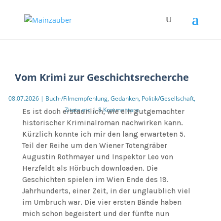
Vom Krimi zur Geschichtsrecherche
08.07.2026
|
Buch-/Filmempfehlung
,
Gedanken
,
Politik/Gesellschaft
,
Zitate etc.
|
8 Kommentare
Es ist doch erstaunlich, wie ein gutgemachter
historischer Kriminalroman nachwirken kann.
Kürzlich konnte ich mir den lang erwarteten 5.
Teil der Reihe um den Wiener Totengräber
Augustin Rothmayer und Inspektor Leo von
Herzfeldt als Hörbuch downloaden. Die
Geschichten spielen im Wien Ende des 19.
Jahrhunderts, einer Zeit, in der unglaublich viel
im Umbruch war. Die vier ersten Bände haben
mich schon begeistert und der fünfte nun