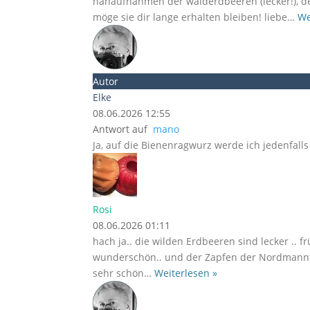
nahaufnahmen der walderdbeeren (lecker!), de
möge sie dir lange erhalten bleiben! liebe
…
We
Autor
Elke
08.06.2026 12:55
Antwort auf
mano
Ja, auf die Bienenragwurz werde ich jedenfall
Rosi
08.06.2026 01:11
hach ja.. die wilden Erdbeeren sind lecker .. 
wunderschön.. und der Zapfen der Nordmannta
sehr schön
…
Weiterlesen »