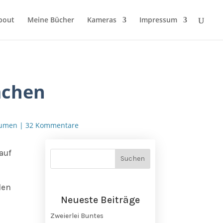
bout
Meine Bücher
Kameras
Impressum
mchen
lumen
|
32 Kommentare
auf
den
Neueste Beiträge
Zweierlei Buntes