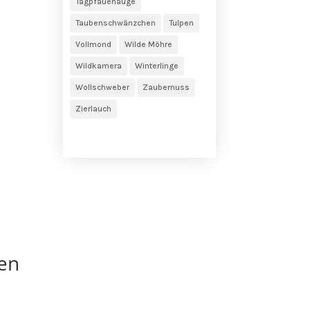
Tagpfauenauge
Taubenschwänzchen
Tulpen
Vollmond
Wilde Möhre
Wildkamera
Winterlinge
Wollschweber
Zaubernuss
Zierlauch
en