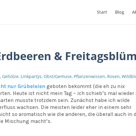
Start
Blog
A
Erdbeeren & Freitagsblü
,
Gehölze
,
Linkpartys
,
Obst/Gemüse
,
Pflanzenwissen
,
Rosen
,
Wildb
cht nur Grübeleien
geboten bekommt (die eh zu nix
ten. Heute ist nicht mein Tag – ich schieb’s mal wieder 
 Garten musste trotzdem sein. Zunächst habe ich wilde
erfluss wachsen. Die meisten leider eher in einem sehr
cht so aromatisch wie die anderen, die überall auch in 
die Mischung macht’s.