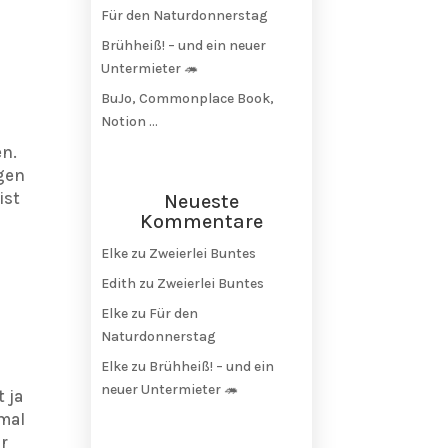
Für den Naturdonnerstag
Brühheiß! – und ein neuer
Untermieter 🦔
BuJo, Commonplace Book,
Notion …
en.
igen
ist
Neueste
Kommentare
Elke
zu
Zweierlei Buntes
Edith
zu
Zweierlei Buntes
Elke
zu
Für den
Naturdonnerstag
Elke
zu
Brühheiß! – und ein
neuer Untermieter 🦔
t ja
 mal
r