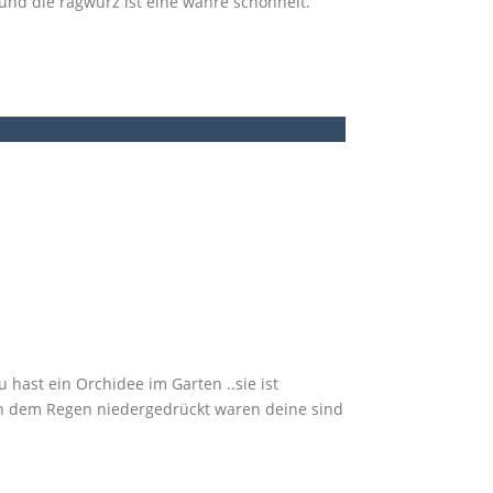
nd die ragwurz ist eine wahre schönheit.
 hast ein Orchidee im Garten ..sie ist
on dem Regen niedergedrückt waren deine sind