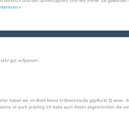
s boretsch und des tannenzapfens sind wie immer toll geworden u
iterlesen »
s sehr gut aufpassen.
früher haben wir im Wald kleine Erdbeesträuße gepflückt 😉 wow.. du
nne ist auch prächtig ich habe auch Rosen abgeschnitten die v