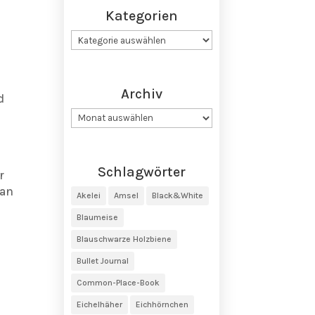
Kategorien
Kategorien
Archiv
d
Archiv
Schlagwörter
r
 an
Akelei
Amsel
Black&White
Blaumeise
Blauschwarze Holzbiene
Bullet Journal
Common-Place-Book
Eichelhäher
Eichhörnchen