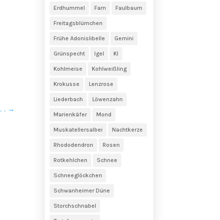
Erdhummel
Farn
Faulbaum
Freitagsblümchen
Frühe Adonislibelle
Gemini
Grünspecht
Igel
KI
Kohlmeise
Kohlweißling
Krokusse
Lenzrose
Liederbach
Löwenzahn
 .
→
Marienkäfer
Mond
Muskatellersalbei
Nachtkerze
Rhododendron
Rosen
Rotkehlchen
Schnee
Schneeglöckchen
Schwanheimer Düne
Storchschnabel