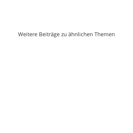
Weitere Beiträge zu ähnlichen Themen
Und schon wieder eine Woche vorbei. In
Hessen hat heute die Schule wieder...