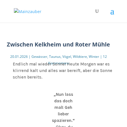
Zwischen Kelkheim und Roter Mühle
20.01.2026
|
Gewässer
,
Taunus
,
Vögel
,
Wildtiere
,
Winter
|
12
Kommentare
Endlich mal wieder Sonne! Heute Morgen war es
klirrend kalt und alles war bereift, aber die Sonne
schien bereits.
„Nun lass
das doch
mal! Geh
lieber
spazieren.“