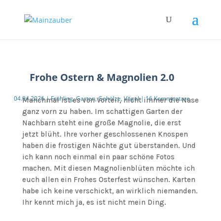
Frohe Ostern & Magnolien 2.0
04.04.2026
|
Frühling
,
Garten
,
Gehölze
,
Vögel
|
16 Kommentare
Manchmal ist es von Vorteil, nicht immer die Nase
ganz vorn zu haben. Im schattigen Garten der
Nachbarn steht eine große Magnolie, die erst
jetzt blüht. Ihre vorher geschlossenen Knospen
haben die frostigen Nächte gut überstanden. Und
ich kann noch einmal ein paar schöne Fotos
machen. Mit diesen Magnolienblüten möchte ich
euch allen ein Frohes Osterfest wünschen. Karten
habe ich keine verschickt, an wirklich niemanden.
Ihr kennt mich ja, es ist nicht mein Ding.