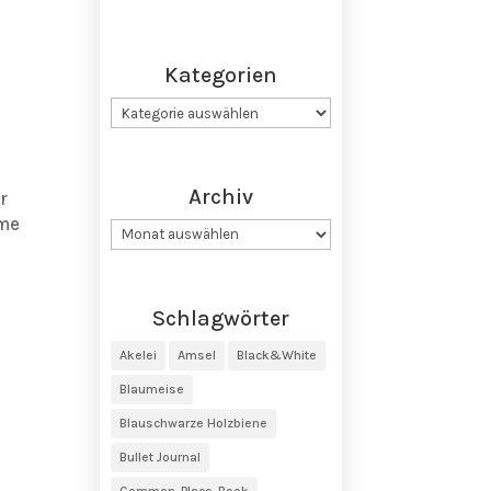
Kategorien
Kategorien
n
Archiv
r
ame
Archiv
Schlagwörter
Akelei
Amsel
Black&White
Blaumeise
Blauschwarze Holzbiene
Bullet Journal
Common-Place-Book