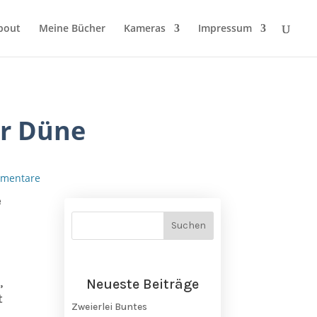
bout
Meine Bücher
Kameras
Impressum
r Düne
mentare
e
,
Neueste Beiträge
t
Zweierlei Buntes