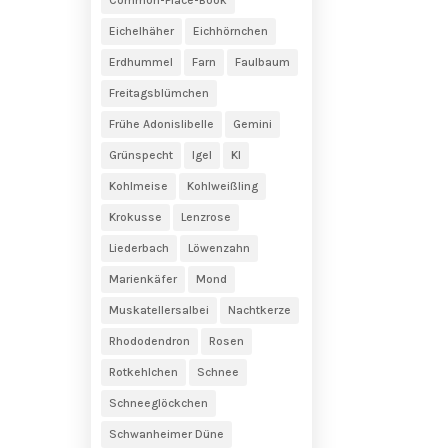
Eichelhäher
Eichhörnchen
Erdhummel
Farn
Faulbaum
Freitagsblümchen
Frühe Adonislibelle
Gemini
Grünspecht
Igel
KI
Kohlmeise
Kohlweißling
Krokusse
Lenzrose
Liederbach
Löwenzahn
Marienkäfer
Mond
Muskatellersalbei
Nachtkerze
Rhododendron
Rosen
Rotkehlchen
Schnee
Schneeglöckchen
Schwanheimer Düne