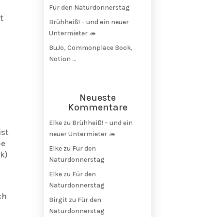
Für den Naturdonnerstag
t
Brühheiß! – und ein neuer
Untermieter 🦔
BuJo, Commonplace Book,
Notion …
Neueste
Kommentare
Elke
zu
Brühheiß! – und ein
ist
neuer Untermieter 🦔
be
Elke
zu
Für den
k)
Naturdonnerstag
Elke
zu
Für den
Naturdonnerstag
ch
Birgit
zu
Für den
Naturdonnerstag