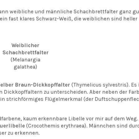
ann weibliche und männliche Schachbrettfalter ganz gu
in fast klares Schwarz-Weiß, die weiblichen sind heller
Weiblicher
Schachbrettfalter
(Melanargia
galathea)
elber Braun-Dickkopffalter
(Thymelicus sylvestris). Es 
n Dickkopffaltern zu unterscheiden. Aber neben der Far
in strichförmiges Flügelmerkmal (der Duftschuppenflec
ldfarbene, kaum erkennbare Libelle vor mir auf dem Weg.
uerlibelle
(Crocothemis erythraea). Männchen sind dur
sser zu erkennen.