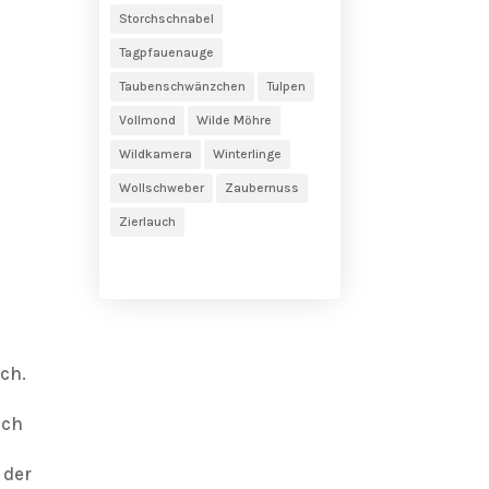
Storchschnabel
Tagpfauenauge
Taubenschwänzchen
Tulpen
Vollmond
Wilde Möhre
Wildkamera
Winterlinge
Wollschweber
Zaubernuss
Zierlauch
ch.
uch
 der