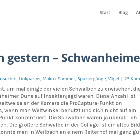
Start
Blog
A
n gestern – Schwanheime
Insekten
,
Linkpartys
,
Makro
,
Sommer
,
Spaziergänge
,
Vögel
|
23 Kom
t, um mal einige der vielen Schwalben zu erwischen, di
heimer Düne auf Insektenjagd waren. Diese Anzahl ist
zeitweise an der Kamera die ProCapture-Funktion
hts, wenn man Weitwinkel benutzt und sich nicht auf ein
unkt konzentriert. Die Schwalben waren ja überall. Ich
. Die größere Schwalbe in der Collage ist ein altes Bild
 konnte man in Weilbach an einem Reiterhof mal ganz gu