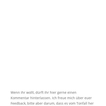
Backofenhitze! Hatten wir das nicht schon mal?
Selbst ich werde allmählich zum...
Wenn ihr wollt, dürft ihr hier gerne einen
Kommentar hinterlassen. Ich freue mich über euer
Feedback, bitte aber darum, dass es vom Tonfall her