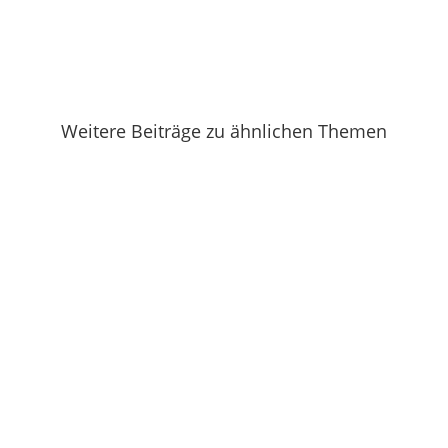
Weitere Beiträge zu ähnlichen Themen
Irgendwie fällt mir bei dieser Hitze kein
origineller Titel ein. Und viel hat...